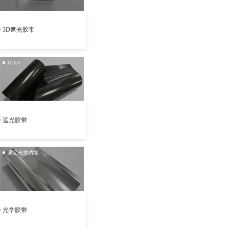
3D遮光胶带
OD≥4
遮光胶带
满足光学功能
光学胶带