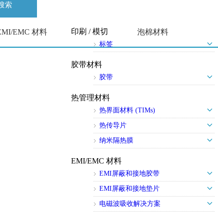
搜索
印刷 / 模切
EMI/EMC 材料
泡棉材料
标签
胶带材料
胶带
T
热管理材料
热界面材料 (TIMs)
热传导片
纳米隔热膜
EMI/EMC 材料
EMI屏蔽和接地胶带
EMI屏蔽和接地垫片
电磁波吸收解决方案