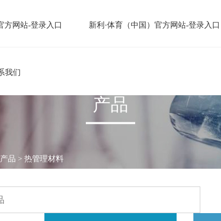
官方网站-登录入口
新利·体育（中国）官方网站-登录入口
系我们
笔记本电脑
自动化
产品
>
产品
>
热管理材料