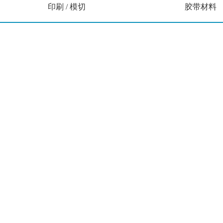
泡棉材料
印刷 / 模切
胶带材料