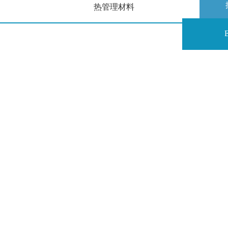
热管理材料