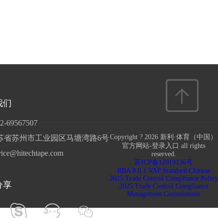
我们
2-69567507
Copyright ?
2026 新利·体育（中国）
苏省苏州市工业园区马塘湾路6号
官方网站-登录入口 all rights
vice@hitechtape.com
reserved.
苏ICP备12019136号
RBA 8.0.1 VAP Standard Chinese
2025 Trade Control Compliance Policy
分享
2025 Trade Control Compliance
Management Commitment