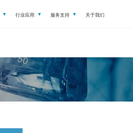
行业应用
服务支持
关于我们