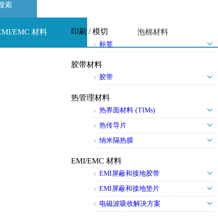
搜索
印刷 / 模切
EMI/EMC 材料
泡棉材料
标签
胶带材料
胶带
8
热管理材料
热界面材料 (TIMs)
热传导片
纳米隔热膜
EMI/EMC 材料
EMI屏蔽和接地胶带
EMI屏蔽和接地垫片
电磁波吸收解决方案