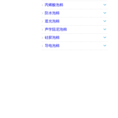
丙烯酸泡棉
防水泡棉
遮光泡棉
声学阻尼泡棉
硅胶泡棉
导电泡棉