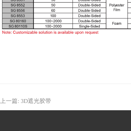
上一篇: 3D遮光胶带