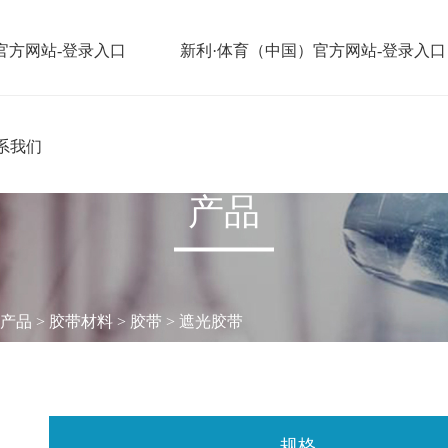
官方网站-登录入口
新利·体育（中国）官方网站-登录入口
系我们
笔记本电脑
自动化
产品
>
产品
>
胶带材料
>
胶带
> 遮光胶带
规格