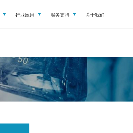
行业应用
服务支持
关于我们