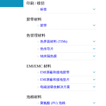
印刷 / 模切
标签
胶带材料
胶带
热管理材料
热界面材料 (TIMs)
热传导片
纳米隔热膜
EMI/EMC 材料
EMI屏蔽和接地胶带
EMI屏蔽和接地垫片
电磁波吸收解决方案
泡棉材料
聚氨酯 (PU) 泡棉